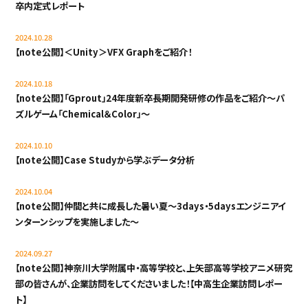
卒内定式レポート
2024.10.28
【note公開】＜Unity＞VFX Graphをご紹介！
2024.10.18
【note公開】「Gprout」24年度新卒長期開発研修の作品をご紹介～パ
ズルゲーム「Chemical＆Color」～
2024.10.10
【note公開】Case Studyから学ぶデータ分析
2024.10.04
【note公開】仲間と共に成長した暑い夏～3days・5daysエンジニアイ
ンターンシップを実施しました～
2024.09.27
【note公開】神奈川大学附属中・高等学校と、上矢部高等学校アニメ研究
部の皆さんが、企業訪問をしてくださいました！【中高生企業訪問レポー
ト】