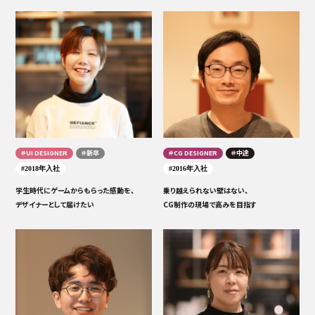
＃UI DESIGNER
＃新卒
＃CG DESIGNER
＃中途
#2018年入社
#2016年入社
学生時代にゲームからもらった感動を、
乗り越えられない壁はない、
デザイナーとして届けたい
CG制作の現場で高みを目指す