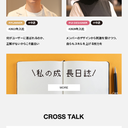
＃PLANNER
＃中途
＃UI DESIGNER
＃中途
#2022年入社
#2020年入社
何がユーザーに喜ばれるのか、
メンバーのデザインから刺激を受けつつ、
正解がないからこそ面白い
自らもスキルを上げる努力を
MORE