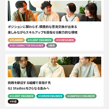
ポジションに関わらず、積極的な意見交換が出来る
楽しみながらスキルアップを目指せる魅力的な環境
＃PLANNER
＃CLIENT ENGINEER
＃UI DESIGNER
＃3D CHARACTER DESIGNER
＃新卒
挑戦を歓迎する組織で目指す先
G2 Studiosをさらなる高みへ
＃CLIENT ENGINEER
＃SERVER ENGINEER
＃GRAPHICS ENGINEER
＃中途