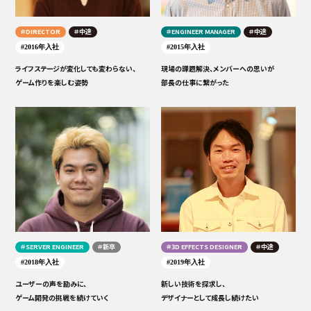
TOP MESSAGE
＃DIRECTOR
＃中途
＃ENGINEER MANAGER
＃中途
大切にしていること
#2016年入社
#2015年入社
G2 Studiosを選んだ理由
ライフステージが変化しても変わらない、
現場の課題解決、メンバーへの思いが
ゲーム作りを楽しむ姿勢
部長の仕事に繋がった
社員インタビュー
私の成長日誌
若手社員座談会
エンジニア座談会
データで見るG2 Studios
社員を支える制度
＃SERVER ENGINEER
＃新卒
＃3D EFFECTS DESIGNER
＃中途
#2018年入社
#2019年入社
ユーザーの声を励みに、
新しい技術を探求し、
ゲーム開発の挑戦を続けていく
デザイナーとして成長し続けたい