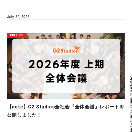
July, 30, 2026
CULTURE
Copyright © G2 Studios inc. All r
【note】G2 Studios全社会『全体会議』レポートを
公開しました！