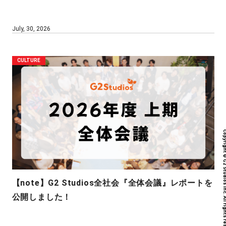
July, 30, 2026
CULTURE
Copyright © G2 Studios inc. All r
【note】G2 Studios全社会『全体会議』レポートを
公開しました！