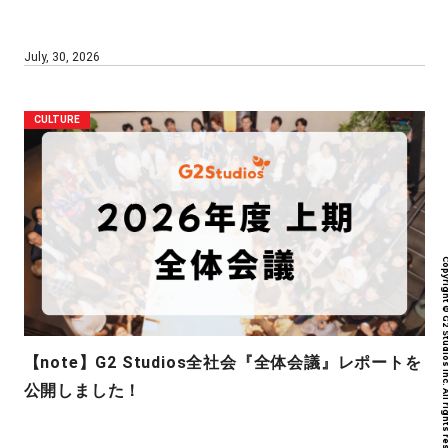
July, 30, 2026
CULTURE
Copyright © G2 Studios inc. All r
【note】G2 Studios全社会『全体会議』レポートを
公開しました！