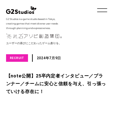
G2 Studios is a game studio based in Tokyo,
creating games that meet diverse user needs
through planning and expressiveness.
ユーザーの喜びにこだわったゲーム創りを。
2024年7月9日
RECRUIT
【note公開】25卒内定者インタビュー／プラ
ンナー／チームに安心と信頼を与え、引っ張っ
ていける存在に！