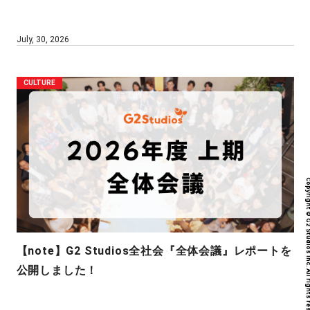
July, 30, 2026
CULTURE
Copyright © G2 Studios inc. All r
【note】G2 Studios全社会『全体会議』レポートを
公開しました！