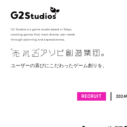
G2 Studios is a game studio based in Tokyo,
creating games that meet diverse user needs
through planning and expressiveness.
ユーザーの喜びにこだわったゲーム創りを。
RECRUIT
202