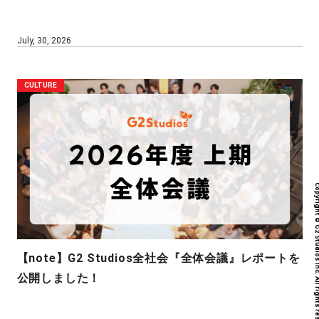
July, 30, 2026
CULTURE
Copyright © G2 Studios inc. All r
【note】G2 Studios全社会『全体会議』レポートを
公開しました！