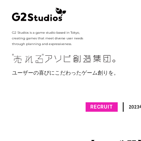
G2 Studios is a game studio based in Tokyo,
creating games that meet diverse user needs
through planning and expressiveness.
ユーザーの喜びにこだわったゲーム創りを。
RECRUIT
202