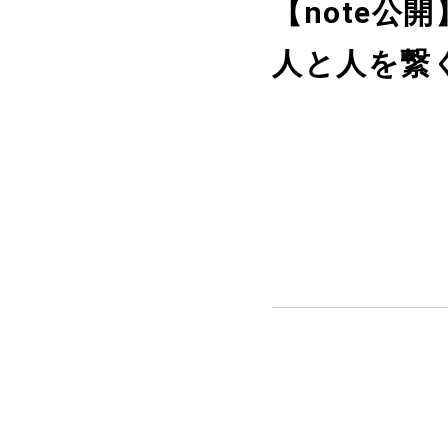
【note公
人と人を繋