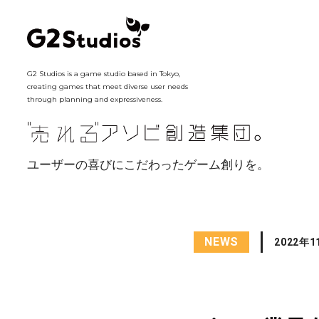
G2 Studios is a game studio based in Tokyo,
creating games that meet diverse user needs
through planning and expressiveness.
ユーザーの喜びにこだわったゲーム創りを。
NEWS
2022年1