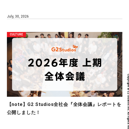
July, 30, 2026
CULTURE
Copyright © G2 Studios inc. All r
【note】G2 Studios全社会『全体会議』レポートを
公開しました！