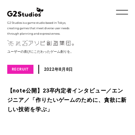
G2 Studios is a game studio based in Tokyo,
creating games that meet diverse user needs
through planning and expressiveness.
ユーザーの喜びにこだわったゲーム創りを。
2022年8月8日
RECRUIT
【note公開】23卒内定者インタビュー／エン
ジニア／「作りたいゲームのために、貪欲に新
しい技術を学ぶ」