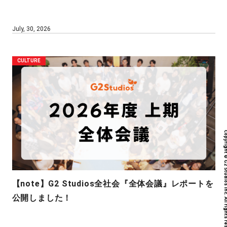
July, 30, 2026
CULTURE
Copyright © G2 Studios inc. All r
【note】G2 Studios全社会『全体会議』レポートを
公開しました！