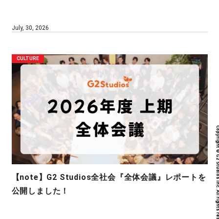
July, 30, 2026
CULTURE
Copyright © G2 Studios inc. All r
【note】G2 Studios全社会『全体会議』レポートを
公開しました！