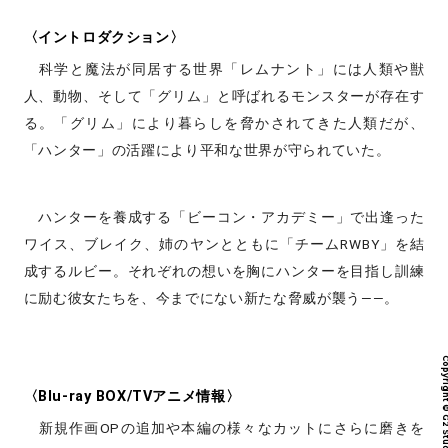
〈イントロダクション〉
科学と魔法が同居する世界「レムナント」には人類や獣
人、動物、そして「グリム」と呼ばれるモンスターが存在す
る。「グリム」により暮らしを脅かされてきた人類だが、
「ハンター」の活躍により平和な世界が守られていた。
ハンターを養成する「ビーコン・アカデミー」で出逢った
ワイス、ブレイク、姉のヤンとともに「チームRWBY」を結
成するルビー。それぞれの想いを胸にハンターを目指し訓練
に励む彼女たちを、今までにない新たな脅威が襲う――。
〈Blu-ray BOX/TVアニメ情報〉
新規作画OPの追加や本編の様々なカットにさらに磨きを