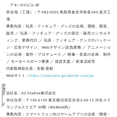
アキバCOビル 8F
所在地（工場）：〒682-0925 鳥取県倉吉市秋喜243 楽月工
場
事業内容：玩具・フィギュア・グッズの企画、開発、製造、
販売 ／
玩具・フィギュア・グッズの宣伝・販売コンサルテ
ィング、業務代行 ／
玩具・フィギュア・グッズのパッケー
ジ・広告デザイン、Webデザイン請負業務 ／
アニメーショ
ンの企画・製作・プロデュース ／ 映像・音楽の企画、制作
／ モータースポーツ事業 ／ 投資支援 ／ 飲食店経営
代表取締役社長：安藝 貴範
Webサイト：
https://corporate.goodsmile.com/ja/
会社名：G2 Studios株式会社
本社住所：〒150-6139 東京都渋谷区渋谷2-24-12 渋谷スク
ランブルスクエア 39階（WeWork内）
事業内容：スマートフォン向けゲームアプリの企画・開発・