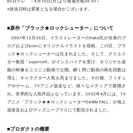
BS日テレ ：4月10日(月)より毎週月曜24:30～
※放送日時は変更となる場合がございます。
■原作「ブラック★ロックシューター」について
2007年12月26日、イラストレーターのhuke氏が自身のブ
ログおよびpixivにオリジナルイラストを投稿。この日、ブラ
ック★ロックシューターは生まれました。そして、クリエイ
ター集団「supercell」がインスパイアを受け、オリジナル楽
曲の映像をニコニコ動画で公開。瞬く間に動画の再生回数は
増え、キャラクター人気も高まりました。その後、フィギュ
アやゲーム、TVアニメ放送など、様々なメディアで展開さ
れ、世界的な人気作品となっています。2022年4月には、TV
アニメ「ブラック★★ロックシューターDAWN FALL」が地上
波放送およびディズニープラスにて配信されました。
■プロダクトの概要