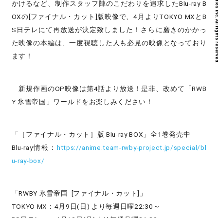
Copyright © G2 Studios inc. All r
かけるなど、制作スタッフ陣のこだわりを追求したBlu-ray B
OXの[ファイナル・カット]版映像で、4月よりTOKYO MXとB
S日テレにて再放送が決定致しました！さらに磨きのかかっ
た映像の本編は、一度視聴した人も必見の映像となっており
ます！
新規作画のOP映像は第4話より放送！是非、改めて「RWB
Y 氷雪帝国」ワールドをお楽しみください！
「［ファイナル・カット］版 Blu-ray BOX」全1巻発売中
Blu-ray情報：
https://anime.team-rwby-project.jp/special/bl
u-ray-box/
「RWBY 氷雪帝国 [ファイナル・カット]」
TOKYO MX：4月9日(日) より毎週日曜22:30～