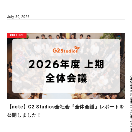
July, 30, 2026
CULTURE
Copyright © G2 Studios inc. All r
【note】G2 Studios全社会『全体会議』レポートを
公開しました！