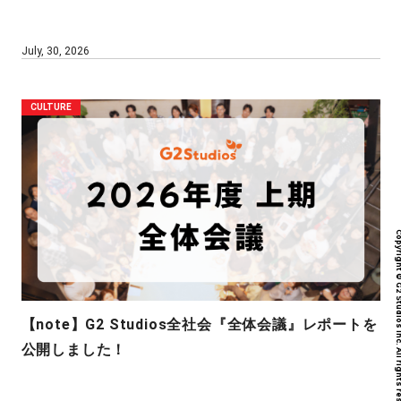
July, 30, 2026
CULTURE
Copyright © G2 Studios inc. All r
【note】G2 Studios全社会『全体会議』レポートを
公開しました！