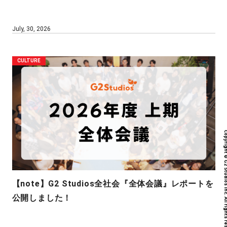
July, 30, 2026
CULTURE
Copyright © G2 Studios inc. All r
【note】G2 Studios全社会『全体会議』レポートを
公開しました！