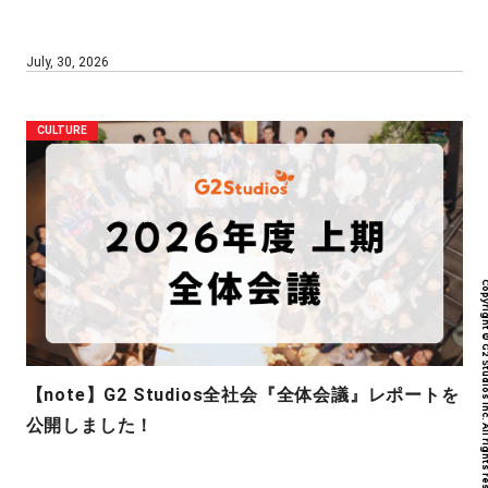
July, 30, 2026
CULTURE
Copyright © G2 Studios inc. All r
【note】G2 Studios全社会『全体会議』レポートを
公開しました！