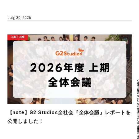
July, 30, 2026
CULTURE
Copyright © G2 Studios inc. All r
【note】G2 Studios全社会『全体会議』レポートを
公開しました！