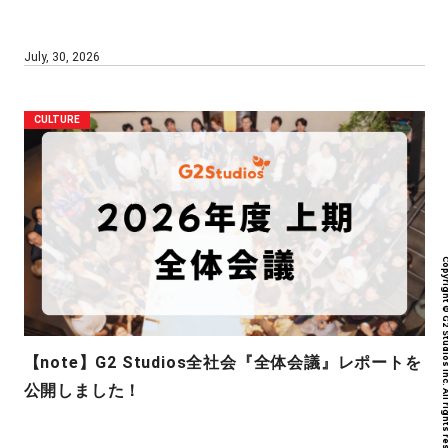
July, 30, 2026
CULTURE
Copyright © G2 Studios inc. All r
【note】G2 Studios全社会『全体会議』レポートを
公開しました！