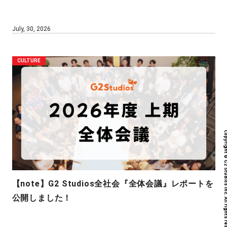
July, 30, 2026
CULTURE
Copyright © G2 Studios inc. All r
【note】G2 Studios全社会『全体会議』レポートを
公開しました！