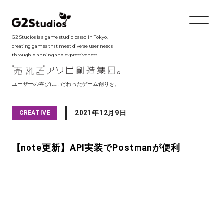
G2 Studios is a game studio based in Tokyo,
creating games that meet diverse user needs
through planning and expressiveness.
ユーザーの喜びにこだわったゲーム創りを。
2021年12月9日
CREATIVE
【note更新】API実装でPostmanが便利