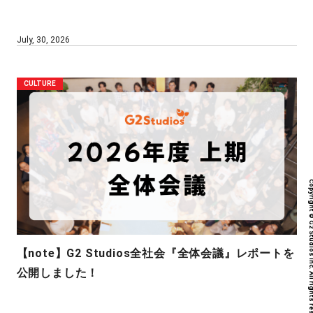
July, 30, 2026
CULTURE
Copyright © G2 Studios inc. All r
【note】G2 Studios全社会『全体会議』レポートを
公開しました！