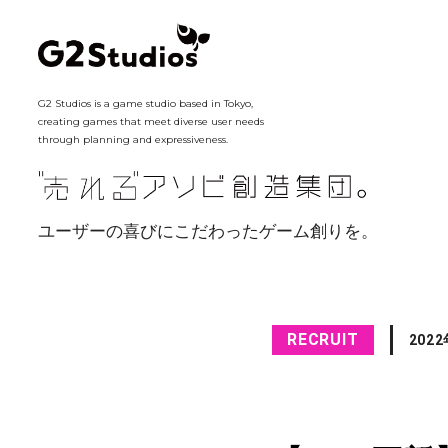
G2 Studios is a game studio based in Tokyo,
creating games that meet diverse user needs
through planning and expressiveness.
ユーザーの喜びにこだわったゲーム創りを。
RECRUIT
202