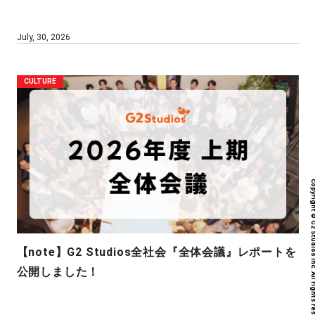
July, 30, 2026
CULTURE
Copyright © G2 Studios inc. All r
【note】G2 Studios全社会『全体会議』レポートを
公開しました！