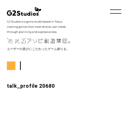
G2 Studios is a game studio based in Tokyo,
creating games that meet diverse user needs
through planning and expressiveness.
ユーザーの喜びにこだわったゲーム創りを。
talk_profile 20680