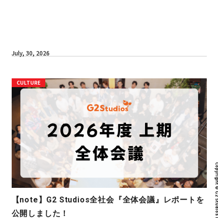
July, 30, 2026
CULTURE
Copyright © G2 Studios inc. All r
【note】G2 Studios全社会『全体会議』レポートを
公開しました！