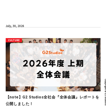
July, 30, 2026
CULTURE
Copyright © G2 Studios inc. All r
【note】G2 Studios全社会『全体会議』レポートを
公開しました！