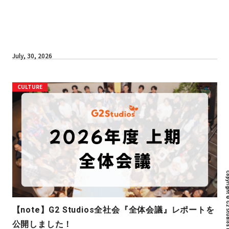
July, 30, 2026
CULTURE
Copyright © G2 Studios inc. All r
【note】G2 Studios全社会『全体会議』レポートを
公開しました！