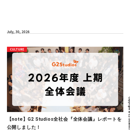
July, 30, 2026
CULTURE
Copyright © G2 Studios inc. All r
【note】G2 Studios全社会『全体会議』レポートを
公開しました！