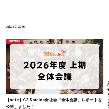
July, 30, 2026
CULTURE
Copyright © G2 Studios inc. All r
【note】G2 Studios全社会『全体会議』レポートを
公開しました！