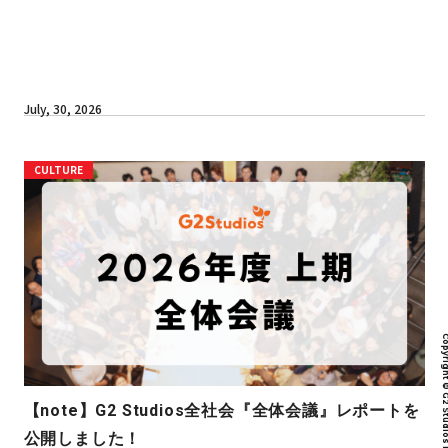
July, 30, 2026
CULTURE
Copyright © G2 Studios inc. All r
【note】G2 Studios全社会『全体会議』レポートを
公開しました！