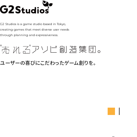
G2 Studios is a game studio based in Tokyo,
creating games that meet diverse user needs
through planning and expressiveness.
ユーザーの喜びにこだわったゲーム創りを。