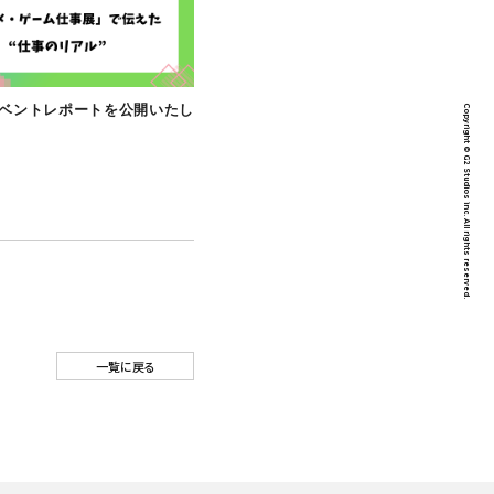
CULTURE
【note】イベントレポートを公開いたし
社会『全体会
ました！
た！