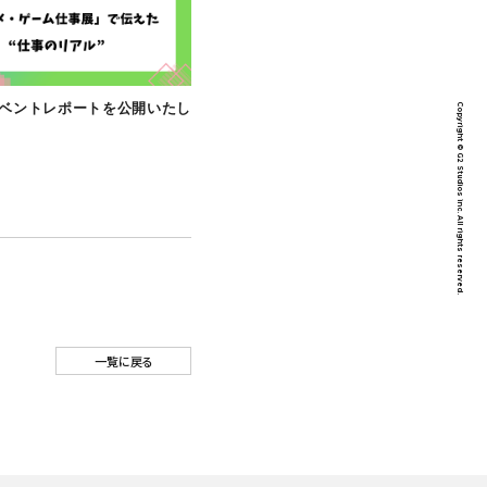
CULTURE
【note】イベントレポートを公開いたし
社会『全体会
ました！
た！