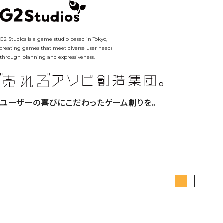
G2 Studios is a game studio based in Tokyo,
creating games that meet diverse user needs
through planning and expressiveness.
ユーザーの喜びにこだわったゲーム創りを。