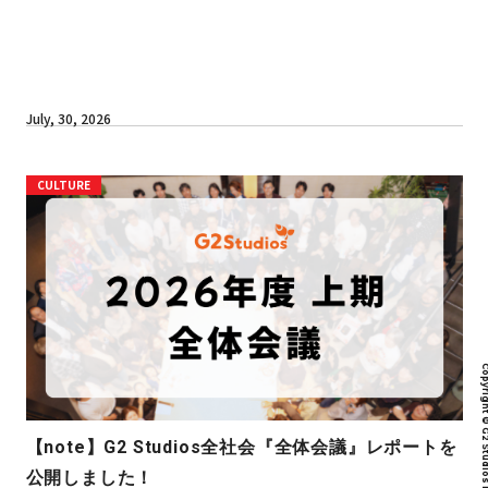
July, 30, 2026
CULTURE
Copyright © G2 Studios inc. All r
【note】G2 Studios全社会『全体会議』レポートを
公開しました！