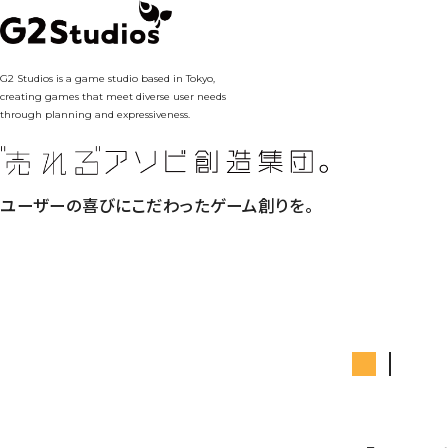
G2 Studios is a game studio based in Tokyo,
creating games that meet diverse user needs
through planning and expressiveness.
ユーザーの喜びにこだわったゲーム創りを。