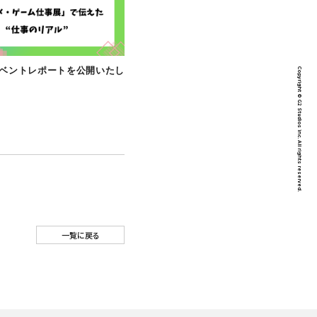
CULTURE
【note】イベントレポートを公開いたし
社会『全体会
ました！
た！