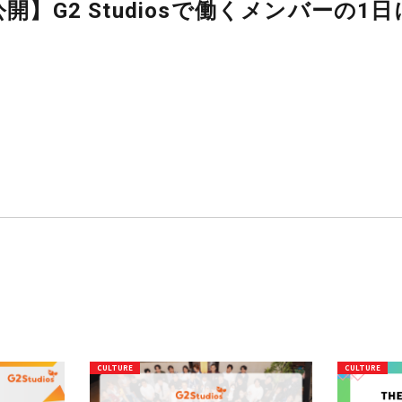
【note公開】G2 Studios
QA編～