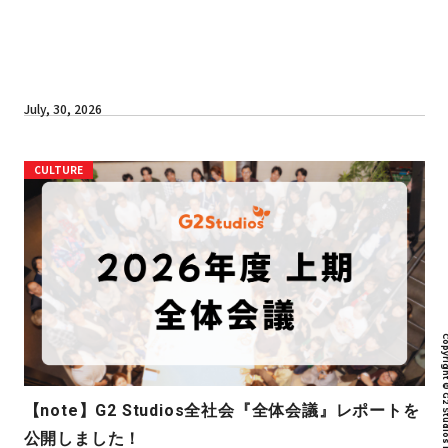
July, 30, 2026
CULTURE
Copyright © G2 Studios inc. All r
【note】G2 Studios全社会『全体会議』レポートを
公開しました！