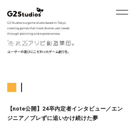
G2 Studios is a game studio based in Tokyo,
creating games that meet diverse user needs
through planning and expressiveness.
ユーザーの喜びにこだわったゲーム創りを。
【note公開】24卒内定者インタビュー／エン
ジニア／ブレずに追いかけ続けた夢