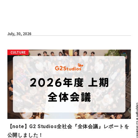
July, 30, 2026
CULTURE
Copyright © G2 Studios inc. All r
【note】G2 Studios全社会『全体会議』レポートを
公開しました！