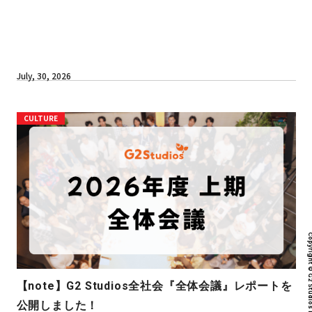
July, 30, 2026
CULTURE
Copyright © G2 Studios inc. All r
【note】G2 Studios全社会『全体会議』レポートを
公開しました！