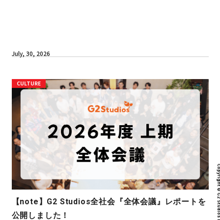
July, 30, 2026
CULTURE
Copyright © G2 Studios inc. All r
【note】G2 Studios全社会『全体会議』レポートを
公開しました！