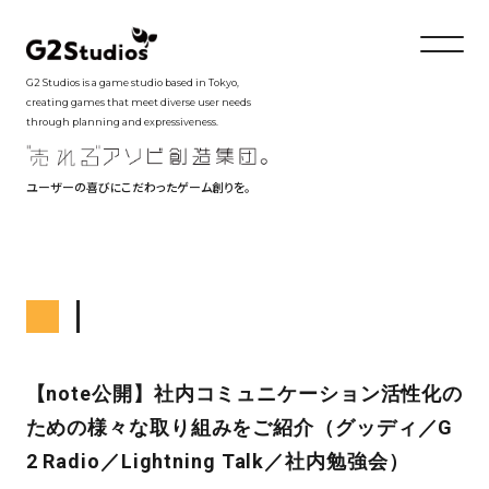
G2 Studios is a game studio based in Tokyo,
creating games that meet diverse user needs
through planning and expressiveness.
ユーザーの喜びにこだわったゲーム創りを。
【note公開】社内コミュニケーション活性化の
ための様々な取り組みをご紹介（グッディ／G
2 Radio／Lightning Talk／社内勉強会）