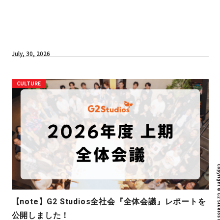
July, 30, 2026
CULTURE
Copyright © G2 Studios inc. All r
【note】G2 Studios全社会『全体会議』レポートを
公開しました！