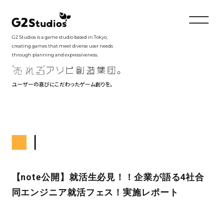
G2 Studios is a game studio based in Tokyo,
creating games that meet diverse user needs
through planning and expressiveness.
ユーザーの喜びにこだわったゲーム創りを。
【note公開】就活生必見！！企業が語る4社合
同エンジニア就活フェス！実施レポート