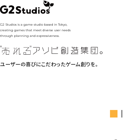
G2 Studios is a game studio based in Tokyo,
creating games that meet diverse user needs
through planning and expressiveness.
ユーザーの喜びにこだわったゲーム創りを。