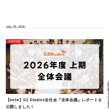
July, 30, 2026
CULTURE
Copyright © G2 Studios inc. All r
【note】G2 Studios全社会『全体会議』レポートを
公開しました！