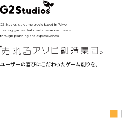
G2 Studios is a game studio based in Tokyo,
creating games that meet diverse user needs
through planning and expressiveness.
ユーザーの喜びにこだわったゲーム創りを。