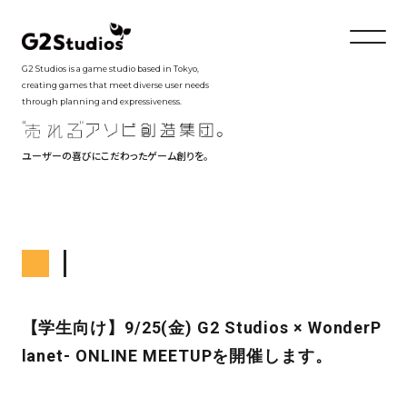
G2 Studios is a game studio based in Tokyo,
creating games that meet diverse user needs
through planning and expressiveness.
ユーザーの喜びにこだわったゲーム創りを。
【学生向け】9/25(金) G2 Studios × WonderP
lanet- ONLINE MEETUPを開催します。