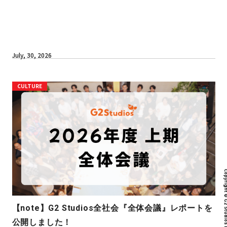
July, 30, 2026
CULTURE
Copyright © G2 Studios inc. All r
【note】G2 Studios全社会『全体会議』レポートを
公開しました！